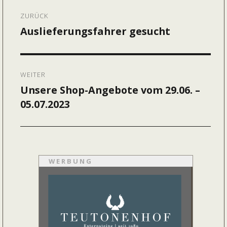
Beitragsnavigation
ZURÜCK
Auslieferungsfahrer gesucht
Vorheriger
Beitrag:
WEITER
Unsere Shop-Angebote vom 29.06. –
Nächster
05.07.2023
Beitrag:
WERBUNG