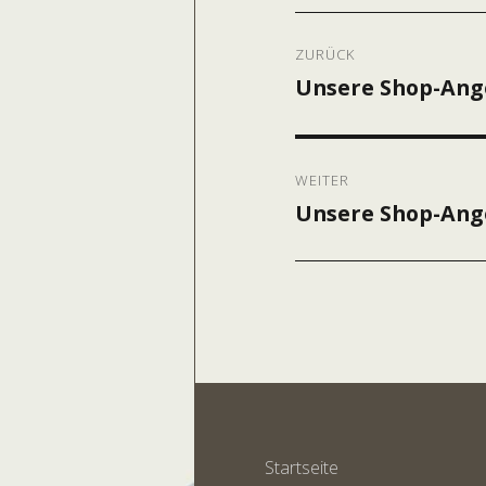
Beitragsnavig
ZURÜCK
Unsere Shop-Ange
Vorheriger
Beitrag:
WEITER
Unsere Shop-Ange
Nächster
Beitrag:
Startseite