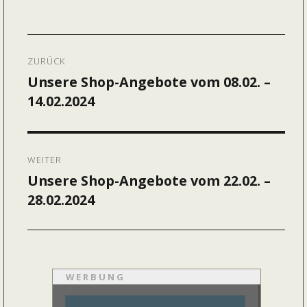
am
Beitragsnavigation
ZURÜCK
Unsere Shop-Angebote vom 08.02. –
Vorheriger
14.02.2024
Beitrag:
WEITER
Unsere Shop-Angebote vom 22.02. –
Nächster
28.02.2024
Beitrag:
WERBUNG