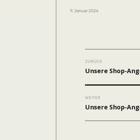
Veröffentlicht
11. Januar 2024
am
Beitragsnavig
ZURÜCK
Unsere Shop-Ange
Vorheriger
Beitrag:
WEITER
Unsere Shop-Ange
Nächster
Beitrag: