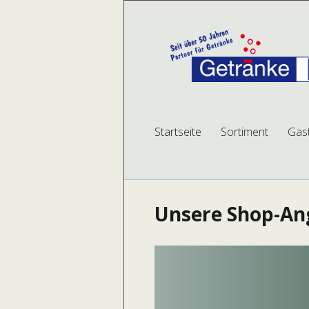
Getränke Betk
mehr Auswahl, mehr Service, mehr Plat
Startseite
Sortiment
Gas
Unsere Shop-Ang
Video-
Player