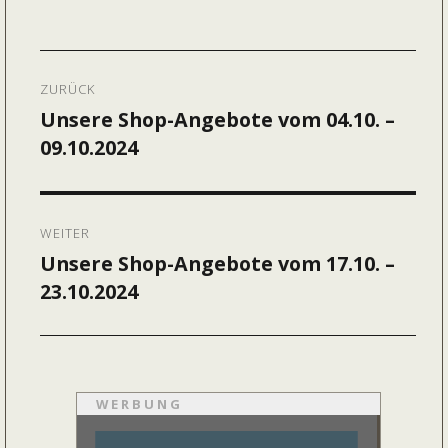
am
Beitragsnavigation
ZURÜCK
Unsere Shop-Angebote vom 04.10. –
Vorheriger
09.10.2024
Beitrag:
WEITER
Unsere Shop-Angebote vom 17.10. –
Nächster
23.10.2024
Beitrag:
WERBUNG