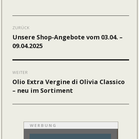
am
Beitragsnavigation
ZURÜCK
Unsere Shop-Angebote vom 03.04. –
Vorheriger
09.04.2025
Beitrag:
WEITER
Olio Extra Vergine di Olivia Classico
Nächster
– neu im Sortiment
Beitrag:
WERBUNG