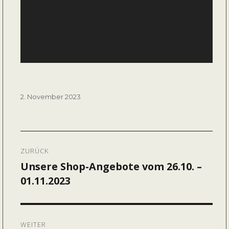
Veröffentlicht
2. November 2023
am
Beitragsnavigation
ZURÜCK
Unsere Shop-Angebote vom 26.10. –
Vorheriger
01.11.2023
Beitrag:
WEITER