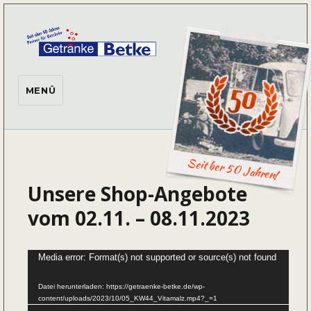
Getränke Betke
MENÜ
Seit ber 50 Jahren!
Unsere Shop-Angebote
vom 02.11. – 08.11.2023
Video-
Media error: Format(s) not supported or source(s) not found
Player
Datei herunterladen: https://getraenke-betke.de/wp-
content/uploads/2023/10/05_KW44_Vitamalz.mp4?_=1