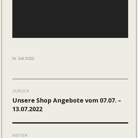
Veröffentlicht
14. Juli 2022
am
Beitragsnavigation
ZURÜCK
Unsere Shop Angebote vom 07.07. –
Vorheriger
13.07.2022
Beitrag:
WEITER