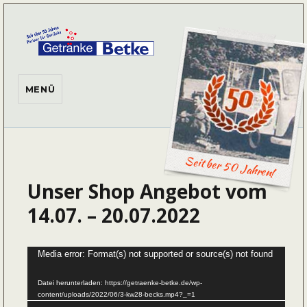
Getränke Betke
MENÜ
Seit ber 50 Jahren!
Unser Shop Angebot vom
14.07. – 20.07.2022
Video-
Media error: Format(s) not supported or source(s) not found
Player
Datei herunterladen: https://getraenke-betke.de/wp-
content/uploads/2022/06/3-kw28-becks.mp4?_=1