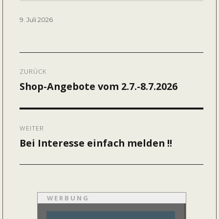
Veröffentlicht
9. Juli 2026
am
Beitragsnavigation
ZURÜCK
Shop-Angebote vom 2.7.-8.7.2026
Vorheriger
Beitrag:
WEITER
Bei Interesse einfach melden !!
Nächster
Beitrag:
WERBUNG