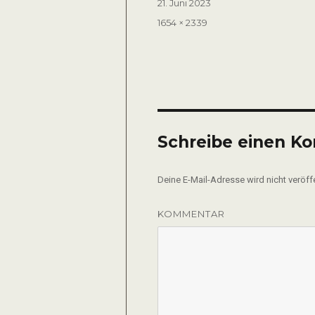
Veröffentlicht
21. Juni 2023
am
Volle
1654 × 2339
Größe
Schreibe einen K
Deine E-Mail-Adresse wird nicht veröffe
KOMMENTAR