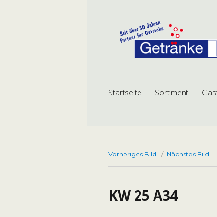
Getränke Betk
mehr Auswahl, mehr Service, mehr Plat
Startseite
Sortiment
Gas
Vorheriges Bild
Nächstes Bild
KW 25 A34