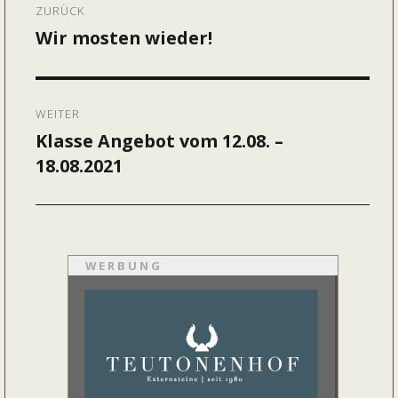
ZURÜCK
Wir mosten wieder!
Vorheriger
Beitrag:
WEITER
Klasse Angebot vom 12.08. –
Nächster
18.08.2021
Beitrag:
WERBUNG