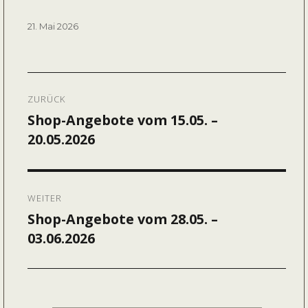
Veröffentlicht
21. Mai 2026
am
Beitragsnavigation
ZURÜCK
Shop-Angebote vom 15.05. –
Vorheriger
20.05.2026
Beitrag:
WEITER
Shop-Angebote vom 28.05. –
Nächster
03.06.2026
Beitrag: