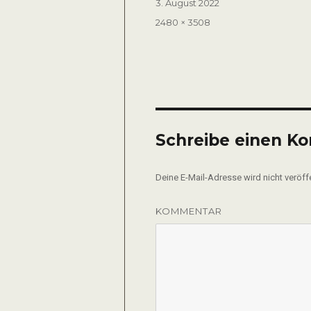
Veröffentlicht
3. August 2022
am
Volle
2480 × 3508
Größe
Schreibe einen K
Deine E-Mail-Adresse wird nicht veröffe
KOMMENTAR