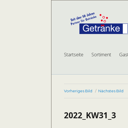
Getränke Betk
mehr Auswahl, mehr Service, mehr Plat
Startseite
Sortiment
Gas
Vorheriges Bild
Nächstes Bild
2022_KW31_3