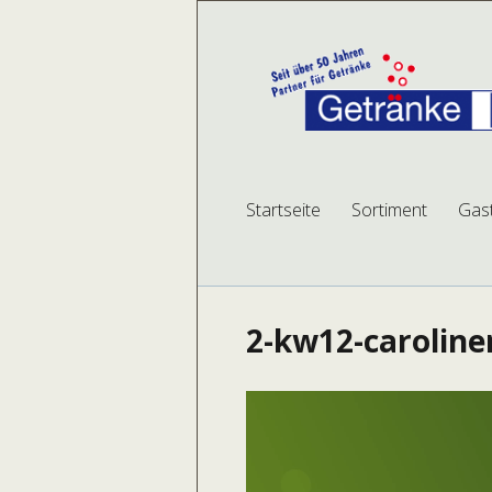
Getränke Betk
mehr Auswahl, mehr Service, mehr Plat
Startseite
Sortiment
Gas
2-kw12-caroline
Video-
Player