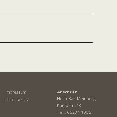
ation
Impressum
Anschrift
Horn-Bad Meinberg
Datenschutz
Kampstr. 43
Tel.: 05234 1055