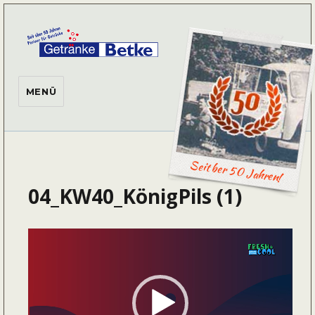
Getränke Betke
MENÜ
Seit ber 50 Jahren!
04_KW40_KönigPils (1)
Video-
Player