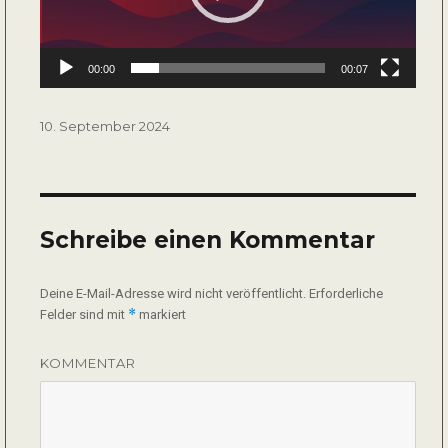
00:00
00:07
Veröffentlicht
10. September 2024
am
Schreibe einen Kommentar
Deine E-Mail-Adresse wird nicht veröffentlicht.
Erforderliche
*
Felder sind mit
markiert
KOMMENTAR