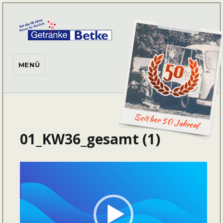
Getränke Betke
MENÜ
Seit ber 50 Jahren!
01_KW36_gesamt (1)
Video-
Player