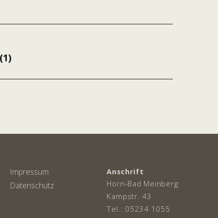
ation
(1)
Impressum
Anschrift
Horn-Bad Meinberg
Datenschutz
Kampstr. 43
Tel.: 05234 1055