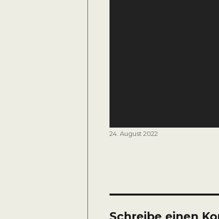
Veröffentlicht
24. August 2022
am
Schreibe einen K