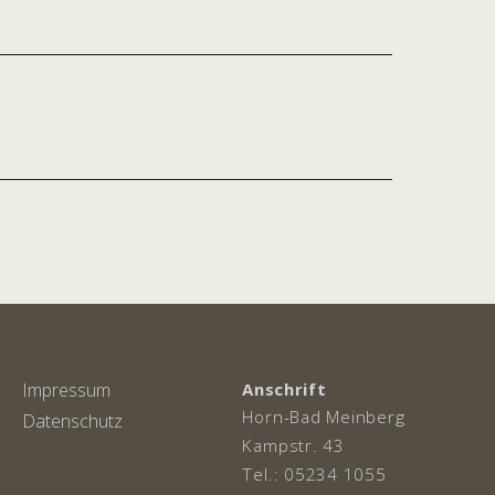
ation
Impressum
Anschrift
Horn-Bad Meinberg
Datenschutz
Kampstr. 43
Tel.: 05234 1055